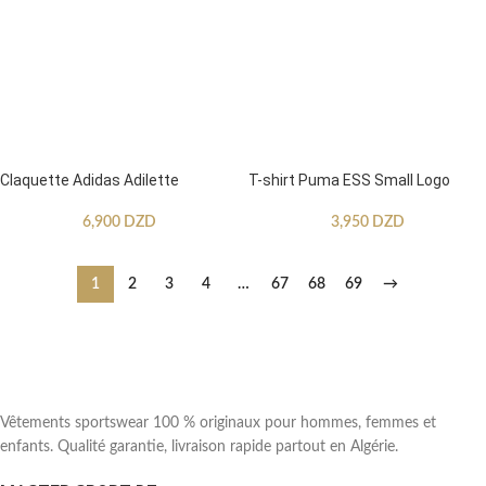
Claquette Adidas Adilette
T-shirt Puma ESS Small Logo
6,900
DZD
3,950
DZD
1
2
3
4
…
67
68
69
→
Vêtements sportswear 100 % originaux pour hommes, femmes et
enfants. Qualité garantie, livraison rapide partout en Algérie.