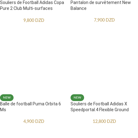
Souliers de Football Adidas Copa
Pantalon de survêtement New
Pure 2 Club Multi-surfaces
Balance
Enfants
7,900
DZD
9,800
DZD
NEW
NEW
Balle de football Puma Orbita 6
Souliers de Football Adidas X
Ms
Speedportal.4 Flexible Ground
4,900
DZD
12,800
DZD