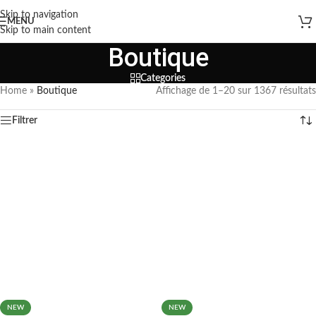
Skip to navigation
MENU
Skip to main content
Boutique
Categories
Home
»
Boutique
Affichage de 1–20 sur 1367 résultats
Filtrer
NEW
NEW