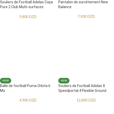
Souliers de Football Adidas Copa
Pantalon de survêtement New
Pure 2 Club Multi-surfaces
Balance
Enfants
7,900
DZD
9,800
DZD
NEW
NEW
Balle de football Puma Orbita 6
Souliers de Football Adidas X
Ms
Speedportal.4 Flexible Ground
4,900
DZD
12,800
DZD