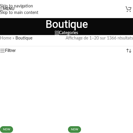
Skip to navigation
MENU
Skip to main content
Boutique
Categories
Home
»
Boutique
Affichage de 1–20 sur 1366 résultats
Filtrer
NEW
NEW