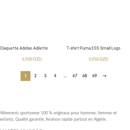
Claquette Adidas Adilette
T-shirt Puma ESS Small Logo
6,900
DZD
3,950
DZD
1
2
3
4
…
67
68
69
→
Vêtements sportswear 100 % originaux pour hommes, femmes et
enfants. Qualité garantie, livraison rapide partout en Algérie.