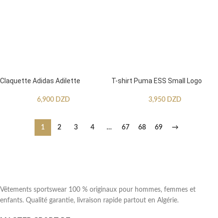
Claquette Adidas Adilette
T-shirt Puma ESS Small Logo
6,900
DZD
3,950
DZD
1
2
3
4
…
67
68
69
→
Vêtements sportswear 100 % originaux pour hommes, femmes et
enfants. Qualité garantie, livraison rapide partout en Algérie.