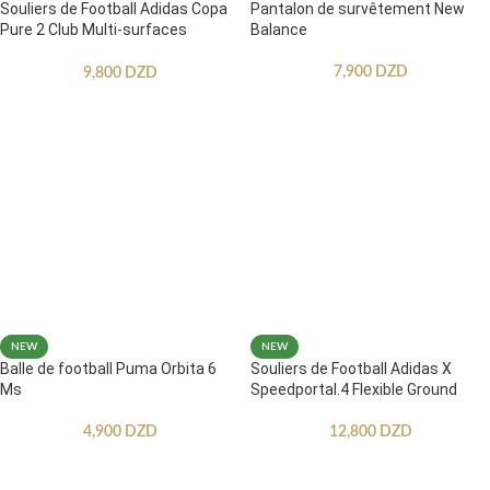
Souliers de Football Adidas Copa
Pantalon de survêtement New
Pure 2 Club Multi-surfaces
Balance
Enfants
7,900
DZD
9,800
DZD
NEW
NEW
Balle de football Puma Orbita 6
Souliers de Football Adidas X
Ms
Speedportal.4 Flexible Ground
4,900
DZD
12,800
DZD