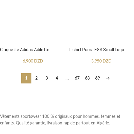
Claquette Adidas Adilette
T-shirt Puma ESS Small Logo
6,900
DZD
3,950
DZD
1
2
3
4
…
67
68
69
→
Vêtements sportswear 100 % originaux pour hommes, femmes et
enfants. Qualité garantie, livraison rapide partout en Algérie.