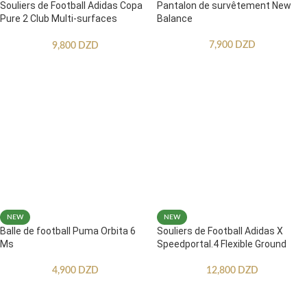
Souliers de Football Adidas Copa
Pantalon de survêtement New
Pure 2 Club Multi-surfaces
Balance
Enfants
7,900
DZD
9,800
DZD
NEW
NEW
Balle de football Puma Orbita 6
Souliers de Football Adidas X
Ms
Speedportal.4 Flexible Ground
4,900
DZD
12,800
DZD