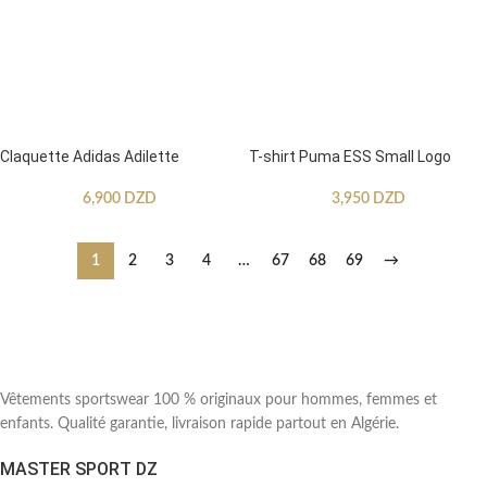
Claquette Adidas Adilette
T-shirt Puma ESS Small Logo
6,900
DZD
3,950
DZD
1
2
3
4
…
67
68
69
→
Vêtements sportswear 100 % originaux pour hommes, femmes et
enfants. Qualité garantie, livraison rapide partout en Algérie.
MASTER SPORT DZ