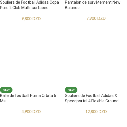
Souliers de Football Adidas Copa
Pantalon de survêtement New
Pure 2 Club Multi-surfaces
Balance
Enfants
7,900
DZD
9,800
DZD
NEW
NEW
Balle de football Puma Orbita 6
Souliers de Football Adidas X
Ms
Speedportal.4 Flexible Ground
4,900
DZD
12,800
DZD