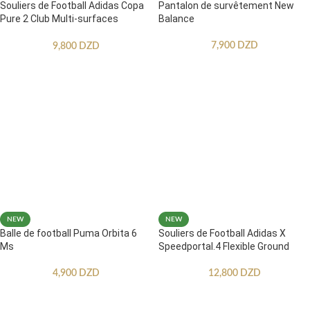
Souliers de Football Adidas Copa
Pantalon de survêtement New
Pure 2 Club Multi-surfaces
Balance
Enfants
7,900
DZD
9,800
DZD
NEW
NEW
Balle de football Puma Orbita 6
Souliers de Football Adidas X
Ms
Speedportal.4 Flexible Ground
4,900
DZD
12,800
DZD