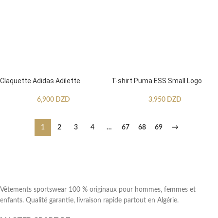
Claquette Adidas Adilette
T-shirt Puma ESS Small Logo
6,900
DZD
3,950
DZD
1
2
3
4
…
67
68
69
→
Vêtements sportswear 100 % originaux pour hommes, femmes et
enfants. Qualité garantie, livraison rapide partout en Algérie.