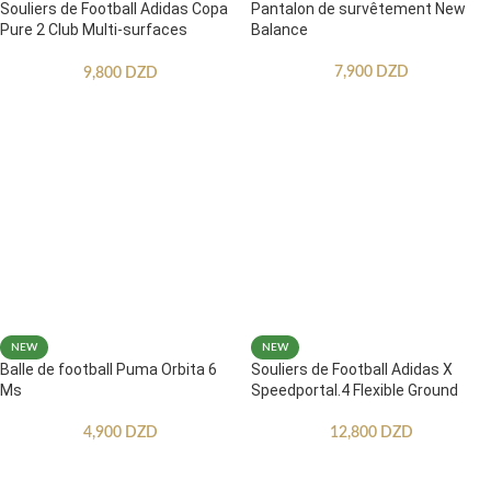
Souliers de Football Adidas Copa
Pantalon de survêtement New
Pure 2 Club Multi-surfaces
Balance
Enfants
7,900
DZD
9,800
DZD
NEW
NEW
Balle de football Puma Orbita 6
Souliers de Football Adidas X
Ms
Speedportal.4 Flexible Ground
4,900
DZD
12,800
DZD