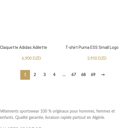
Claquette Adidas Adilette
T-shirt Puma ESS Small Logo
6,900
DZD
3,950
DZD
1
2
3
4
…
67
68
69
→
Vêtements sportswear 100 % originaux pour hommes, femmes et
enfants. Qualité garantie, livraison rapide partout en Algérie.