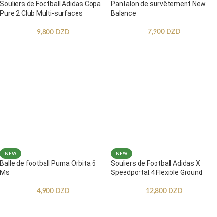
Souliers de Football Adidas Copa
Pantalon de survêtement New
Pure 2 Club Multi-surfaces
Balance
Enfants
7,900
DZD
9,800
DZD
NEW
NEW
Balle de football Puma Orbita 6
Souliers de Football Adidas X
Ms
Speedportal.4 Flexible Ground
4,900
DZD
12,800
DZD