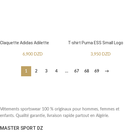
Claquette Adidas Adilette
T-shirt Puma ESS Small Logo
6,900
DZD
3,950
DZD
1
2
3
4
…
67
68
69
→
Vêtements sportswear 100 % originaux pour hommes, femmes et
enfants. Qualité garantie, livraison rapide partout en Algérie.
MASTER SPORT DZ