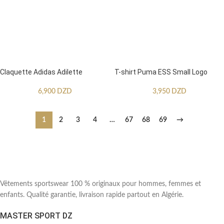
Claquette Adidas Adilette
T-shirt Puma ESS Small Logo
6,900
DZD
3,950
DZD
1
2
3
4
…
67
68
69
→
Vêtements sportswear 100 % originaux pour hommes, femmes et
enfants. Qualité garantie, livraison rapide partout en Algérie.
MASTER SPORT DZ