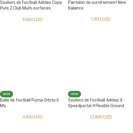
Souliers de Football Adidas Copa
Pantalon de survêtement New
Pure 2 Club Multi-surfaces
Balance
Enfants
7,900
DZD
9,800
DZD
NEW
NEW
Balle de football Puma Orbita 6
Souliers de Football Adidas X
Ms
Speedportal.4 Flexible Ground
4,900
DZD
12,800
DZD