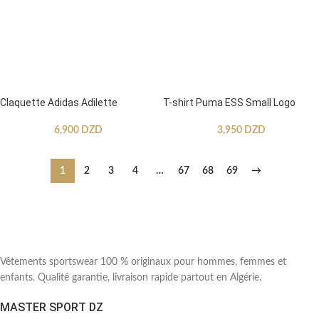
Claquette Adidas Adilette
T-shirt Puma ESS Small Logo
6,900
DZD
3,950
DZD
1
2
3
4
…
67
68
69
→
Vêtements sportswear 100 % originaux pour hommes, femmes et
enfants. Qualité garantie, livraison rapide partout en Algérie.
MASTER SPORT DZ