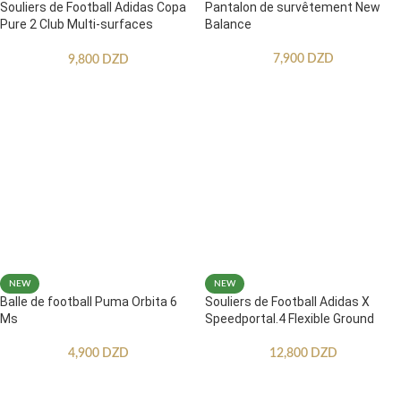
Souliers de Football Adidas Copa
Pantalon de survêtement New
Pure 2 Club Multi-surfaces
Balance
Enfants
7,900
DZD
9,800
DZD
NEW
NEW
Balle de football Puma Orbita 6
Souliers de Football Adidas X
Ms
Speedportal.4 Flexible Ground
4,900
DZD
12,800
DZD