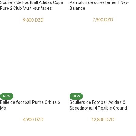
Souliers de Football Adidas Copa
Pantalon de survêtement New
Pure 2 Club Multi-surfaces
Balance
Enfants
7,900
DZD
9,800
DZD
NEW
NEW
Balle de football Puma Orbita 6
Souliers de Football Adidas X
Ms
Speedportal.4 Flexible Ground
4,900
DZD
12,800
DZD