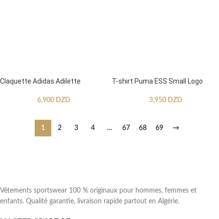
Claquette Adidas Adilette
T-shirt Puma ESS Small Logo
6,900
DZD
3,950
DZD
1
2
3
4
…
67
68
69
→
Vêtements sportswear 100 % originaux pour hommes, femmes et
enfants. Qualité garantie, livraison rapide partout en Algérie.