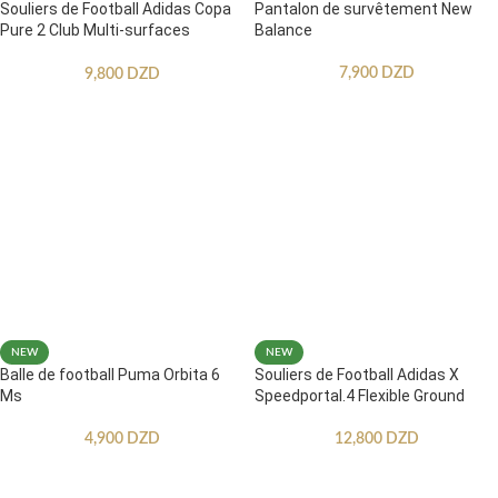
Souliers de Football Adidas Copa
Pantalon de survêtement New
Pure 2 Club Multi-surfaces
Balance
Enfants
7,900
DZD
9,800
DZD
NEW
NEW
Balle de football Puma Orbita 6
Souliers de Football Adidas X
Ms
Speedportal.4 Flexible Ground
4,900
DZD
12,800
DZD