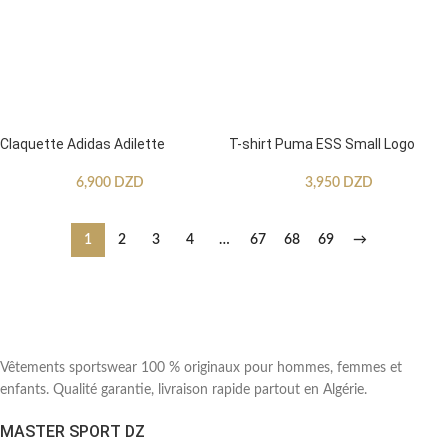
Claquette Adidas Adilette
T-shirt Puma ESS Small Logo
6,900
DZD
3,950
DZD
1
2
3
4
…
67
68
69
→
Vêtements sportswear 100 % originaux pour hommes, femmes et
enfants. Qualité garantie, livraison rapide partout en Algérie.
MASTER SPORT DZ