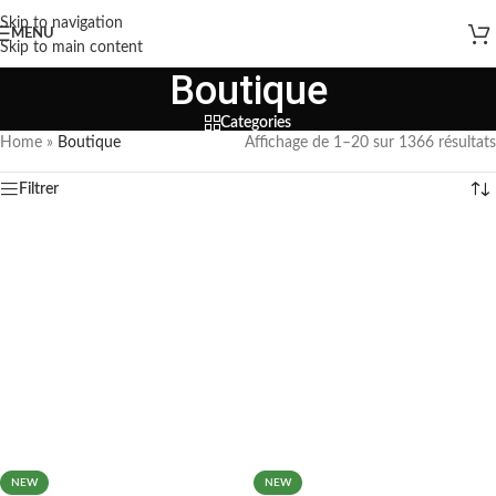
Skip to navigation
MENU
Skip to main content
Boutique
Categories
Home
»
Boutique
Affichage de 1–20 sur 1366 résultats
Filtrer
NEW
NEW