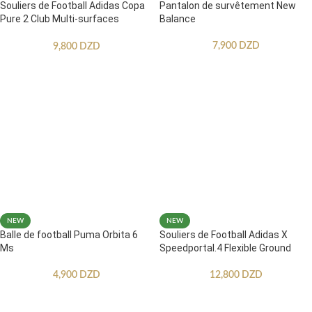
Souliers de Football Adidas Copa
Pantalon de survêtement New
Pure 2 Club Multi-surfaces
Balance
Enfants
7,900
DZD
9,800
DZD
NEW
NEW
Balle de football Puma Orbita 6
Souliers de Football Adidas X
Ms
Speedportal.4 Flexible Ground
4,900
DZD
12,800
DZD