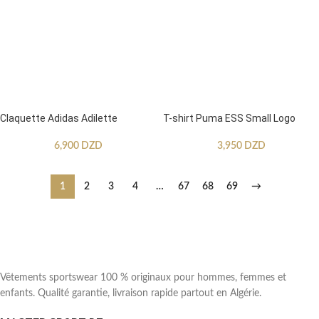
Claquette Adidas Adilette
T-shirt Puma ESS Small Logo
6,900
DZD
3,950
DZD
1
2
3
4
…
67
68
69
→
Vêtements sportswear 100 % originaux pour hommes, femmes et
enfants. Qualité garantie, livraison rapide partout en Algérie.