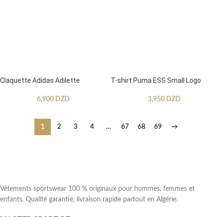
Claquette Adidas Adilette
T-shirt Puma ESS Small Logo
6,900
DZD
3,950
DZD
1
2
3
4
…
67
68
69
→
Vêtements sportswear 100 % originaux pour hommes, femmes et
enfants. Qualité garantie, livraison rapide partout en Algérie.