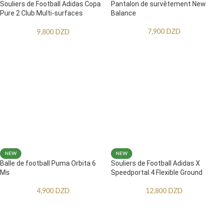
Souliers de Football Adidas Copa
Pantalon de survêtement New
Pure 2 Club Multi-surfaces
Balance
Enfants
7,900
DZD
9,800
DZD
NEW
NEW
Balle de football Puma Orbita 6
Souliers de Football Adidas X
Ms
Speedportal.4 Flexible Ground
4,900
DZD
12,800
DZD