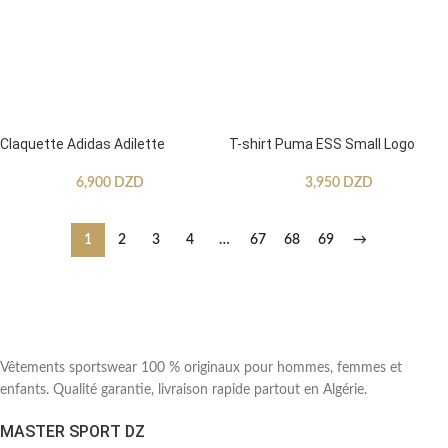
Claquette Adidas Adilette
T-shirt Puma ESS Small Logo
6,900
DZD
3,950
DZD
1
2
3
4
…
67
68
69
→
Vêtements sportswear 100 % originaux pour hommes, femmes et
enfants. Qualité garantie, livraison rapide partout en Algérie.
MASTER SPORT DZ