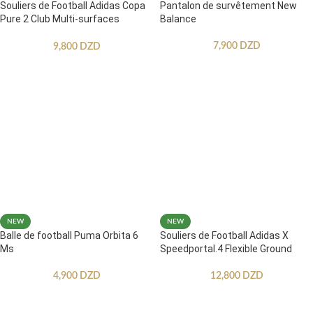
Souliers de Football Adidas Copa
Pantalon de survêtement New
Pure 2 Club Multi-surfaces
Balance
Enfants
7,900
DZD
9,800
DZD
NEW
NEW
Balle de football Puma Orbita 6
Souliers de Football Adidas X
Ms
Speedportal.4 Flexible Ground
4,900
DZD
12,800
DZD