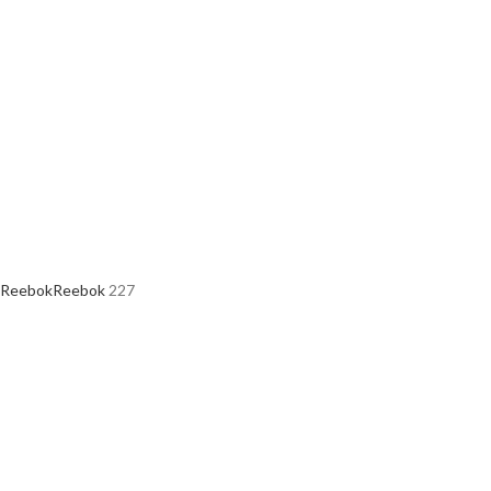
Reebok
Reebok
227