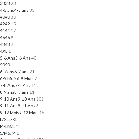
38
38
23
4-5 ans
4-5 ans
33
40
40
30
42
42
15
44
44
17
46
46
9
48
48
7
4XL
1
5-6 Ans
5-6 Ans
40
50
50
1
6-7 ans
6-7 ans
21
6-9 Mois
6-9 Mois
7
7-8 Ans
7-8 Ans
112
8-9 ans
8-9 ans
11
9-10 Ans
9-10 Ans
101
9-11 Ans
9-11 Ans
3
9-12 Mois
9-12 Mois
15
L/XL
L/XL
8
M/L
M/L
18
S/M
S/M
1