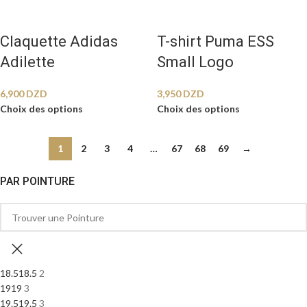
Claquette Adidas
T-shirt Puma ESS
Adilette
Small Logo
6,900
DZD
3,950
DZD
Choix des options
Choix des options
1
2
3
4
…
67
68
69
→
PAR POINTURE
18.5
18.5
2
19
19
3
19.5
19.5
3