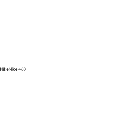
Nike
Nike
463