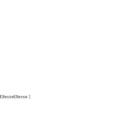
Ellesse
Ellesse
1