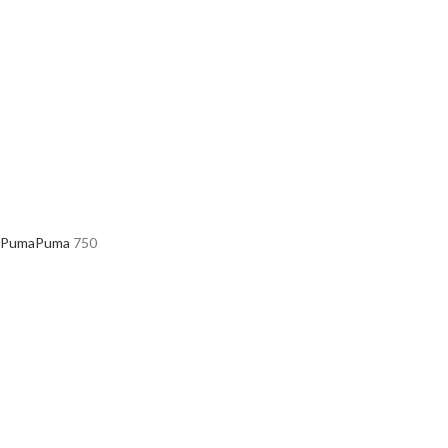
Puma
Puma
750