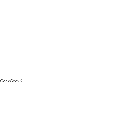
Geox
Geox
9