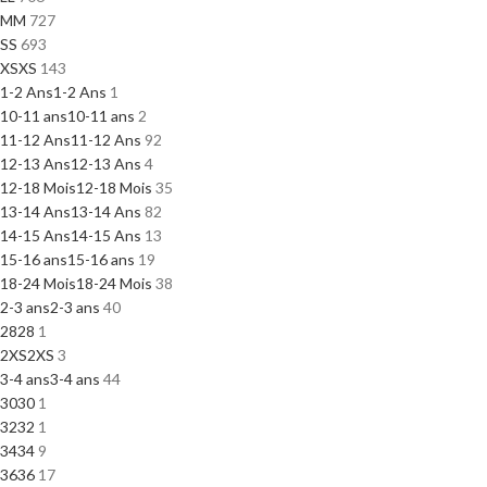
M
M
727
S
S
693
XS
XS
143
1-2 Ans
1-2 Ans
1
10-11 ans
10-11 ans
2
11-12 Ans
11-12 Ans
92
12-13 Ans
12-13 Ans
4
12-18 Mois
12-18 Mois
35
13-14 Ans
13-14 Ans
82
14-15 Ans
14-15 Ans
13
15-16 ans
15-16 ans
19
18-24 Mois
18-24 Mois
38
2-3 ans
2-3 ans
40
28
28
1
2XS
2XS
3
3-4 ans
3-4 ans
44
30
30
1
32
32
1
34
34
9
36
36
17