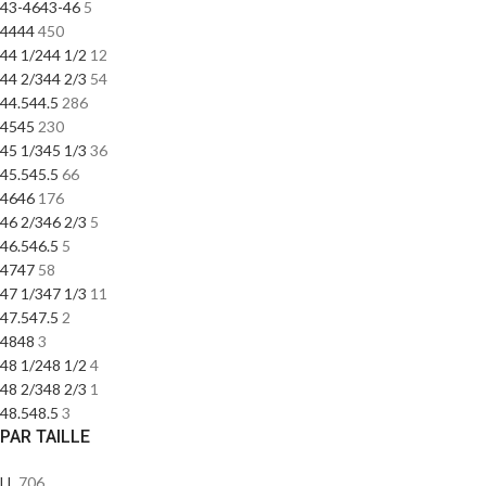
43-46
43-46
5
44
44
450
44 1/2
44 1/2
12
44 2/3
44 2/3
54
44.5
44.5
286
45
45
230
45 1/3
45 1/3
36
45.5
45.5
66
46
46
176
46 2/3
46 2/3
5
46.5
46.5
5
47
47
58
47 1/3
47 1/3
11
47.5
47.5
2
48
48
3
48 1/2
48 1/2
4
48 2/3
48 2/3
1
48.5
48.5
3
PAR TAILLE
L
L
706