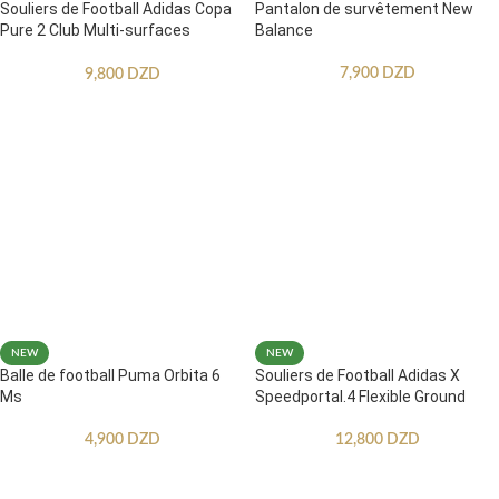
Souliers de Football Adidas Copa
Pantalon de survêtement New
Pure 2 Club Multi-surfaces
Balance
Enfants
7,900
DZD
9,800
DZD
NEW
NEW
Balle de football Puma Orbita 6
Souliers de Football Adidas X
Ms
Speedportal.4 Flexible Ground
4,900
DZD
12,800
DZD