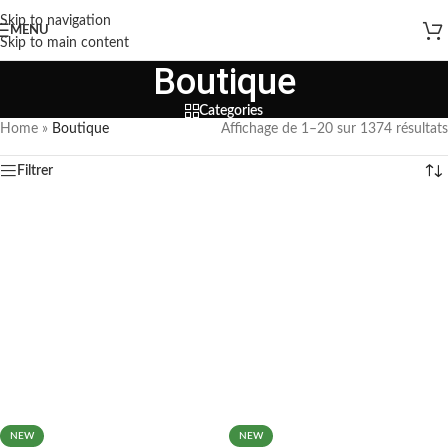
Skip to navigation
MENU
Skip to main content
Boutique
Categories
Home
»
Boutique
Affichage de 1–20 sur 1374 résultats
Filtrer
NEW
NEW