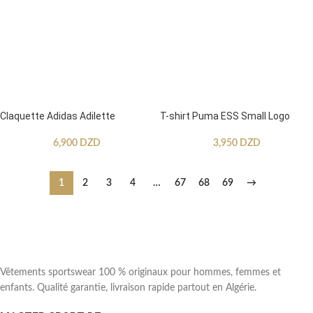
Claquette Adidas Adilette
T-shirt Puma ESS Small Logo
6,900
DZD
3,950
DZD
1
2
3
4
…
67
68
69
→
Vêtements sportswear 100 % originaux pour hommes, femmes et
enfants. Qualité garantie, livraison rapide partout en Algérie.