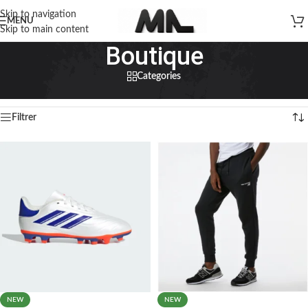
Skip to navigation
MENU
Skip to main content
Boutique
Categories
Home
»
Boutique
Affichage de 1–20 sur 1373 résultats
Filtrer
NEW
NEW