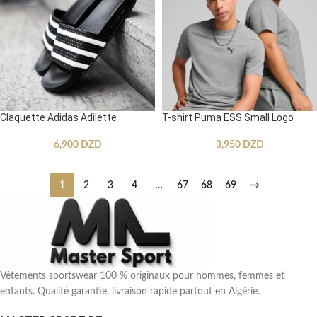
Claquette Adidas Adilette
T-shirt Puma ESS Small Logo
6,900
DZD
3,950
DZD
1
2
3
4
…
67
68
69
→
Vêtements sportswear 100 % originaux pour hommes, femmes et
enfants. Qualité garantie, livraison rapide partout en Algérie.