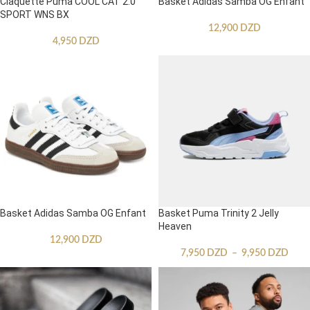
Claquette Puma COOL CAT 2.0
Basket Adidas Samba OG Enfant
SPORT WNS BX
12,900
DZD
4,950
DZD
Basket Adidas Samba OG Enfant
Basket Puma Trinity 2 Jelly
Heaven
12,900
DZD
7,950
DZD
–
9,950
DZD