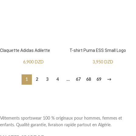
Claquette Adidas Adilette
T-shirt Puma ESS Small Logo
6,900
DZD
3,950
DZD
1
2
3
4
…
67
68
69
→
Vêtements sportswear 100 % originaux pour hommes, femmes et
enfants. Qualité garantie, livraison rapide partout en Algérie.