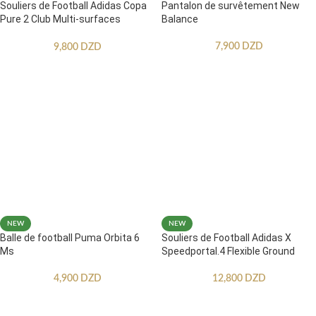
Souliers de Football Adidas Copa
Pantalon de survêtement New
Pure 2 Club Multi-surfaces
Balance
Enfants
7,900
DZD
9,800
DZD
NEW
NEW
Balle de football Puma Orbita 6
Souliers de Football Adidas X
Ms
Speedportal.4 Flexible Ground
4,900
DZD
12,800
DZD