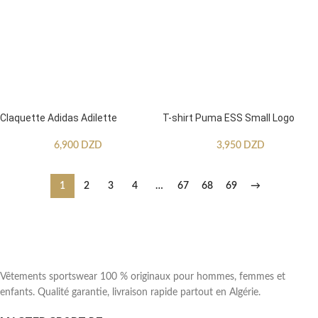
Claquette Adidas Adilette
T-shirt Puma ESS Small Logo
6,900
DZD
3,950
DZD
1
2
3
4
…
67
68
69
→
Vêtements sportswear 100 % originaux pour hommes, femmes et
enfants. Qualité garantie, livraison rapide partout en Algérie.