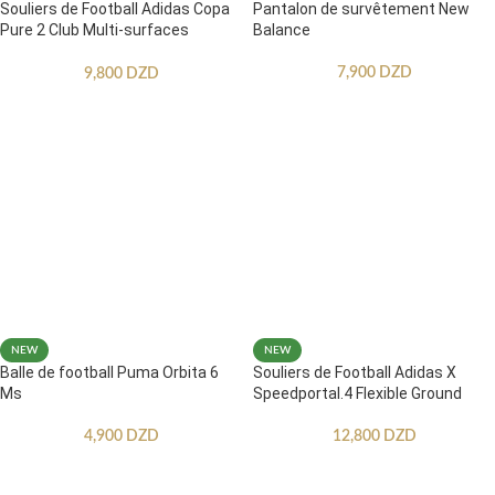
Souliers de Football Adidas Copa
Pantalon de survêtement New
Pure 2 Club Multi-surfaces
Balance
Enfants
7,900
DZD
9,800
DZD
NEW
NEW
Balle de football Puma Orbita 6
Souliers de Football Adidas X
Ms
Speedportal.4 Flexible Ground
4,900
DZD
12,800
DZD