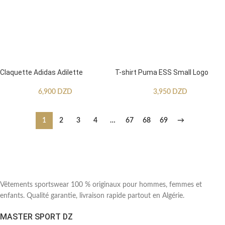
Claquette Adidas Adilette
T-shirt Puma ESS Small Logo
6,900
DZD
3,950
DZD
1
2
3
4
…
67
68
69
→
Vêtements sportswear 100 % originaux pour hommes, femmes et
enfants. Qualité garantie, livraison rapide partout en Algérie.
MASTER SPORT DZ