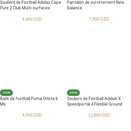
Souliers de Football Adidas Copa
Pantalon de survêtement New
Pure 2 Club Multi-surfaces
Balance
Enfants
7,900
DZD
9,800
DZD
NEW
NEW
Balle de football Puma Orbita 6
Souliers de Football Adidas X
Ms
Speedportal.4 Flexible Ground
4,900
DZD
12,800
DZD