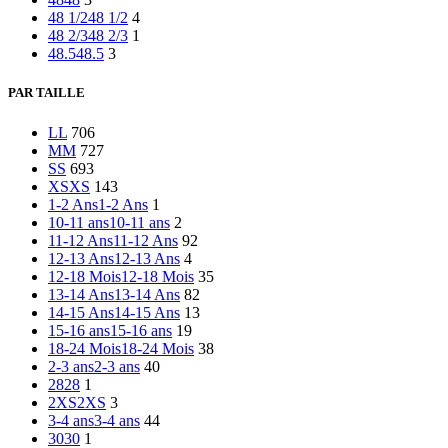
48 1/2
48 1/2
4
48 2/3
48 2/3
1
48.5
48.5
3
PAR TAILLE
L
L
706
M
M
727
S
S
693
XS
XS
143
1-2 Ans
1-2 Ans
1
10-11 ans
10-11 ans
2
11-12 Ans
11-12 Ans
92
12-13 Ans
12-13 Ans
4
12-18 Mois
12-18 Mois
35
13-14 Ans
13-14 Ans
82
14-15 Ans
14-15 Ans
13
15-16 ans
15-16 ans
19
18-24 Mois
18-24 Mois
38
2-3 ans
2-3 ans
40
28
28
1
2XS
2XS
3
3-4 ans
3-4 ans
44
30
30
1