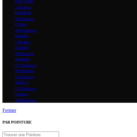
Non classé
2 Products
Pantalons
34 Products
Promo
385 Products
Sandale
1 Product
Souliers
60 Products
Summer
417 Products
Swimming
14 Products
Taille S
213 Products
Unisexe
430 Products
Fermer
PAR POINTURE