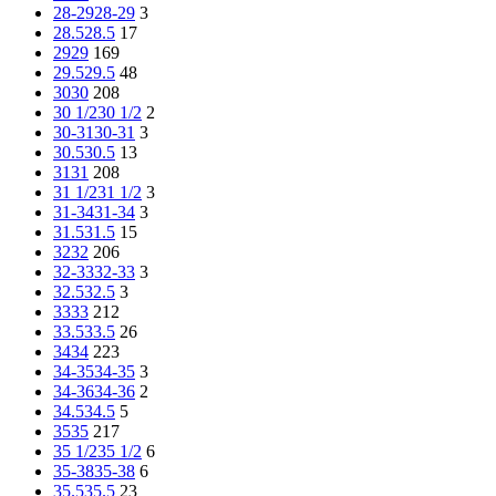
28-29
28-29
3
28.5
28.5
17
29
29
169
29.5
29.5
48
30
30
208
30 1/2
30 1/2
2
30-31
30-31
3
30.5
30.5
13
31
31
208
31 1/2
31 1/2
3
31-34
31-34
3
31.5
31.5
15
32
32
206
32-33
32-33
3
32.5
32.5
3
33
33
212
33.5
33.5
26
34
34
223
34-35
34-35
3
34-36
34-36
2
34.5
34.5
5
35
35
217
35 1/2
35 1/2
6
35-38
35-38
6
35.5
35.5
23