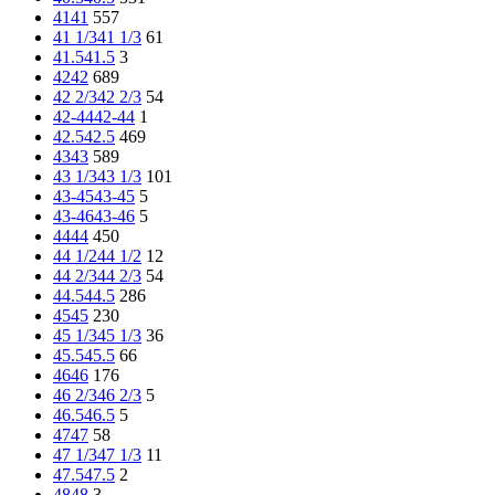
41
41
557
41 1/3
41 1/3
61
41.5
41.5
3
42
42
689
42 2/3
42 2/3
54
42-44
42-44
1
42.5
42.5
469
43
43
589
43 1/3
43 1/3
101
43-45
43-45
5
43-46
43-46
5
44
44
450
44 1/2
44 1/2
12
44 2/3
44 2/3
54
44.5
44.5
286
45
45
230
45 1/3
45 1/3
36
45.5
45.5
66
46
46
176
46 2/3
46 2/3
5
46.5
46.5
5
47
47
58
47 1/3
47 1/3
11
47.5
47.5
2
48
48
3