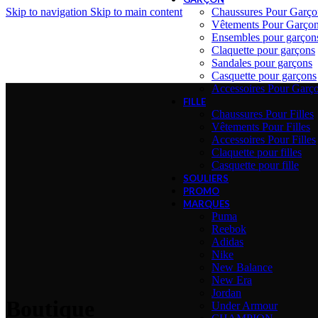
Skip to navigation
Skip to main content
Chaussures Pour Garço
Vêtements Pour Garço
Ensembles pour garçon
Claquette pour garçons
Sandales pour garçons
Casquette pour garçons
Accessoires Pour Garç
FILLE
Chaussures Pour Filles
Vêtements Pour Filles
Accessoires Pour Filles
Claquette pour filles
Casquette pour fille
SOULIERS
PROMO
MARQUES
Puma
Reebok
Adidas
Nike
New Balance
New Era
Jordan
Boutique
Under Armour