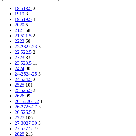
18.5
18.5
2
19
19
3
19.5
19.5
3
20
20
5
21
21
68
21.5
21.5
2
22
22
68
22-23
22-23
3
22.5
22.5
2
23
23
83
23.5
23.5
11
24
24
90
24-25
24-25
3
24.5
24.5
2
25
25
101
25.5
25.5
2
26
26
99
26 1/2
26 1/2
1
26-27
26-27
3
26.5
26.5
2
27
27
106
27-30
27-30
3
27.5
27.5
19
28
28
213