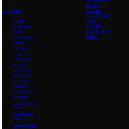
CHAMPION
Hummel
Categories
Skechers
Jack & Jones
ballon
Asics
AVIREX
24 Products
Speedo Sport
Bébé
Ellesse
112 Products
bonnet
4 Products
Casquette
70 Products
Enfants
649 Products
Ensemble
374 Products
Femmes
801 Products
Hommes
1 543 Products
Junior
275 Products
Marques
2 447 Products