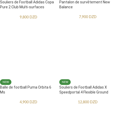
Souliers de Football Adidas Copa
Pantalon de survêtement New
Pure 2 Club Multi-surfaces
Balance
Enfants
7,900
DZD
9,800
DZD
NEW
NEW
Balle de football Puma Orbita 6
Souliers de Football Adidas X
Ms
Speedportal.4 Flexible Ground
4,900
DZD
12,800
DZD