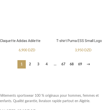
Claquette Adidas Adilette
T-shirt Puma ESS Small Logo
6,900
DZD
3,950
DZD
1
2
3
4
…
67
68
69
→
Vêtements sportswear 100 % originaux pour hommes, femmes et
enfants. Qualité garantie, livraison rapide partout en Algérie.