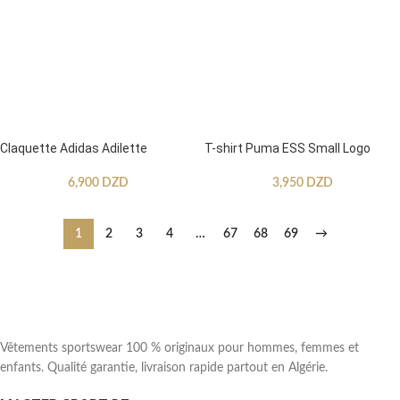
Claquette Adidas Adilette
T-shirt Puma ESS Small Logo
6,900
DZD
3,950
DZD
1
2
3
4
…
67
68
69
→
Vêtements sportswear 100 % originaux pour hommes, femmes et
enfants. Qualité garantie, livraison rapide partout en Algérie.