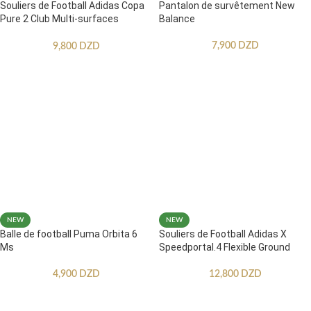
Souliers de Football Adidas Copa
Pantalon de survêtement New
Pure 2 Club Multi-surfaces
Balance
Enfants
7,900
DZD
9,800
DZD
NEW
NEW
Balle de football Puma Orbita 6
Souliers de Football Adidas X
Ms
Speedportal.4 Flexible Ground
4,900
DZD
12,800
DZD