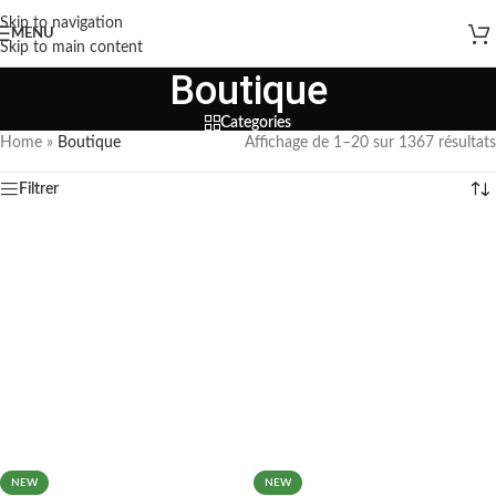
Skip to navigation
MENU
Skip to main content
Boutique
Categories
Home
»
Boutique
Affichage de 1–20 sur 1367 résultats
Filtrer
NEW
NEW