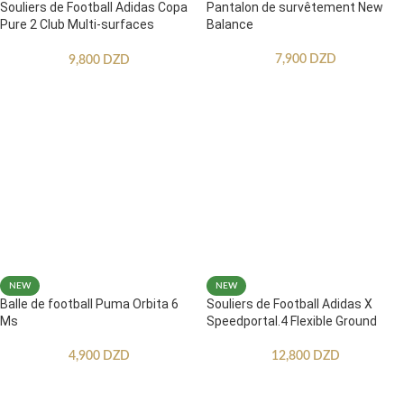
Souliers de Football Adidas Copa
Pantalon de survêtement New
Pure 2 Club Multi-surfaces
Balance
Enfants
7,900
DZD
9,800
DZD
NEW
NEW
Balle de football Puma Orbita 6
Souliers de Football Adidas X
Ms
Speedportal.4 Flexible Ground
4,900
DZD
12,800
DZD