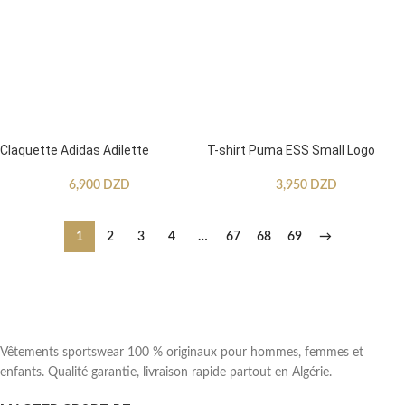
Claquette Adidas Adilette
T-shirt Puma ESS Small Logo
6,900
DZD
3,950
DZD
1
2
3
4
…
67
68
69
→
Vêtements sportswear 100 % originaux pour hommes, femmes et
enfants. Qualité garantie, livraison rapide partout en Algérie.