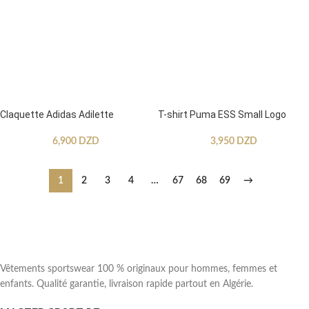
Claquette Adidas Adilette
T-shirt Puma ESS Small Logo
6,900
DZD
3,950
DZD
1
2
3
4
…
67
68
69
→
Vêtements sportswear 100 % originaux pour hommes, femmes et
enfants. Qualité garantie, livraison rapide partout en Algérie.