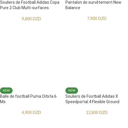
Souliers de Football Adidas Copa
Pantalon de survêtement New
Pure 2 Club Multi-surfaces
Balance
Enfants
7,900
DZD
9,800
DZD
NEW
NEW
Balle de football Puma Orbita 6
Souliers de Football Adidas X
Ms
Speedportal.4 Flexible Ground
4,900
DZD
12,800
DZD