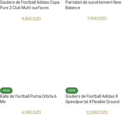
Souliers de Football Adidas Copa
Pantalon de survêtement New
Pure 2 Club Multi-surfaces
Balance
Enfants
7,900
DZD
9,800
DZD
NEW
NEW
Balle de football Puma Orbita 6
Souliers de Football Adidas X
Ms
Speedportal.4 Flexible Ground
4,900
DZD
12,800
DZD