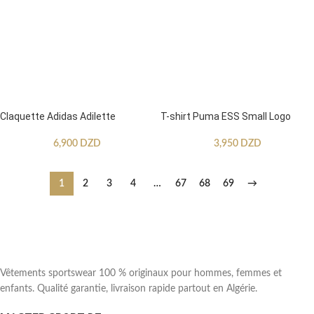
Claquette Adidas Adilette
T-shirt Puma ESS Small Logo
6,900
DZD
3,950
DZD
1
2
3
4
…
67
68
69
→
Vêtements sportswear 100 % originaux pour hommes, femmes et
enfants. Qualité garantie, livraison rapide partout en Algérie.