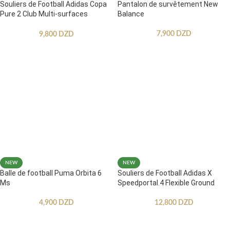
Souliers de Football Adidas Copa
Pantalon de survêtement New
Pure 2 Club Multi-surfaces
Balance
Enfants
7,900
DZD
9,800
DZD
NEW
NEW
Balle de football Puma Orbita 6
Souliers de Football Adidas X
Ms
Speedportal.4 Flexible Ground
4,900
DZD
12,800
DZD