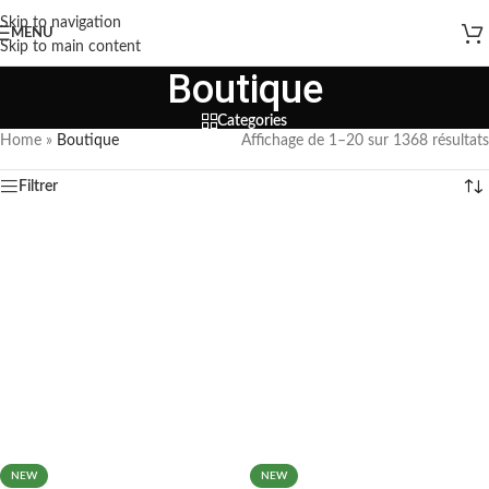
Skip to navigation
MENU
Skip to main content
Boutique
Categories
Home
»
Boutique
Affichage de 1–20 sur 1368 résultats
Filtrer
NEW
NEW