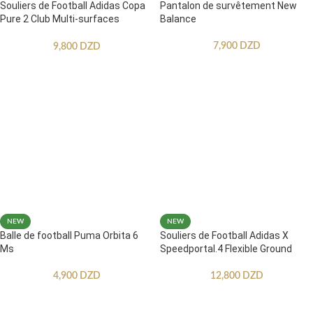
Souliers de Football Adidas Copa
Pantalon de survêtement New
Pure 2 Club Multi-surfaces
Balance
Enfants
7,900
DZD
9,800
DZD
NEW
NEW
Balle de football Puma Orbita 6
Souliers de Football Adidas X
Ms
Speedportal.4 Flexible Ground
4,900
DZD
12,800
DZD