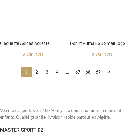
Claquette Adidas Adilette
T-shirt Puma ESS Small Logo
6,900
DZD
3,950
DZD
1
2
3
4
…
67
68
69
→
Vêtements sportswear 100 % originaux pour hommes, femmes et
enfants. Qualité garantie, livraison rapide partout en Algérie.
MASTER SPORT DZ