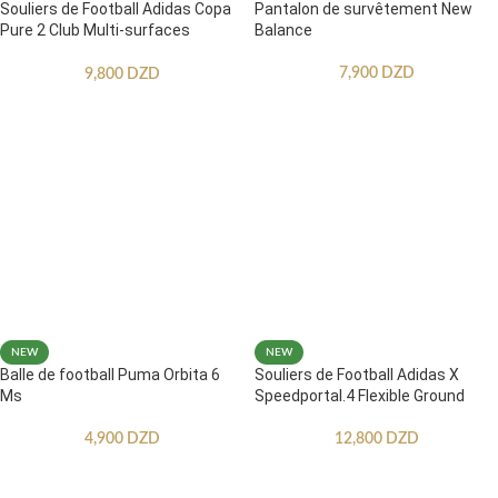
Souliers de Football Adidas Copa
Pantalon de survêtement New
Pure 2 Club Multi-surfaces
Balance
Enfants
7,900
DZD
9,800
DZD
NEW
NEW
Balle de football Puma Orbita 6
Souliers de Football Adidas X
Ms
Speedportal.4 Flexible Ground
4,900
DZD
12,800
DZD