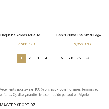
Claquette Adidas Adilette
T-shirt Puma ESS Small Logo
6,900
DZD
3,950
DZD
1
2
3
4
…
67
68
69
→
Vêtements sportswear 100 % originaux pour hommes, femmes et
enfants. Qualité garantie, livraison rapide partout en Algérie.
MASTER SPORT DZ