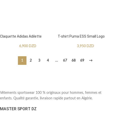
Claquette Adidas Adilette
T-shirt Puma ESS Small Logo
6,900
DZD
3,950
DZD
1
2
3
4
…
67
68
69
→
Vêtements sportswear 100 % originaux pour hommes, femmes et
enfants. Qualité garantie, livraison rapide partout en Algérie.
MASTER SPORT DZ