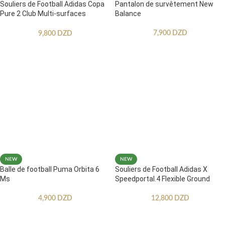
Souliers de Football Adidas Copa
Pantalon de survêtement New
Pure 2 Club Multi-surfaces
Balance
Enfants
7,900
DZD
9,800
DZD
NEW
NEW
Balle de football Puma Orbita 6
Souliers de Football Adidas X
Ms
Speedportal.4 Flexible Ground
4,900
DZD
12,800
DZD