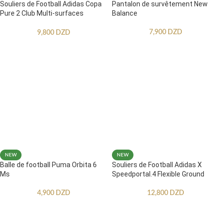
Souliers de Football Adidas Copa
Pantalon de survêtement New
Pure 2 Club Multi-surfaces
Balance
Enfants
7,900
DZD
9,800
DZD
NEW
NEW
Balle de football Puma Orbita 6
Souliers de Football Adidas X
Ms
Speedportal.4 Flexible Ground
4,900
DZD
12,800
DZD