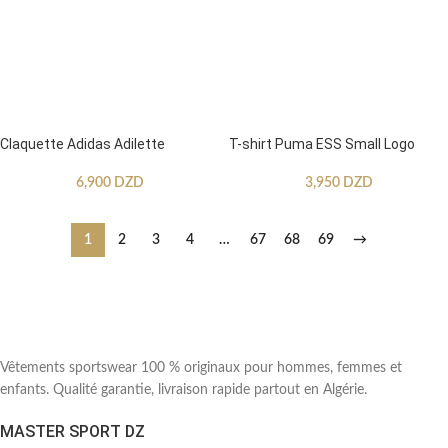
Claquette Adidas Adilette
T-shirt Puma ESS Small Logo
6,900
DZD
3,950
DZD
1
2
3
4
…
67
68
69
→
Vêtements sportswear 100 % originaux pour hommes, femmes et
enfants. Qualité garantie, livraison rapide partout en Algérie.
MASTER SPORT DZ