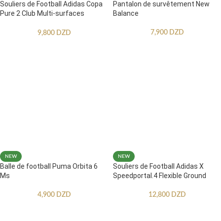
Souliers de Football Adidas Copa
Pantalon de survêtement New
Pure 2 Club Multi-surfaces
Balance
Enfants
7,900
DZD
9,800
DZD
NEW
NEW
Balle de football Puma Orbita 6
Souliers de Football Adidas X
Ms
Speedportal.4 Flexible Ground
4,900
DZD
12,800
DZD