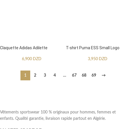
Claquette Adidas Adilette
T-shirt Puma ESS Small Logo
6,900
DZD
3,950
DZD
1
2
3
4
…
67
68
69
→
Vêtements sportswear 100 % originaux pour hommes, femmes et
enfants. Qualité garantie, livraison rapide partout en Algérie.