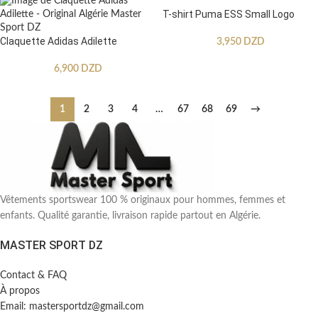
T-shirt Puma ESS Small Logo
Claquette Adidas Adilette
3,950
DZD
6,900
DZD
1
2
3
4
…
67
68
69
→
Vêtements sportswear 100 % originaux pour hommes, femmes et
enfants. Qualité garantie, livraison rapide partout en Algérie.
MASTER SPORT DZ
Contact & FAQ
À propos
Email: mastersportdz@gmail.com