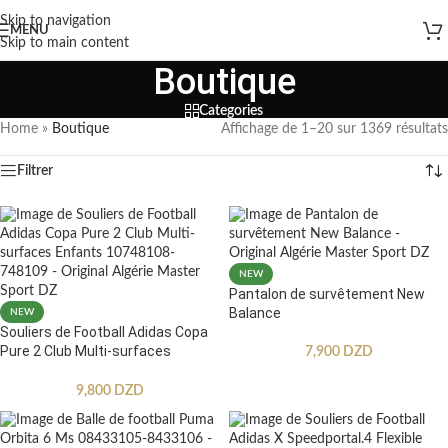
Skip to navigation
MENU
Skip to main content
Boutique
Categories
Home
»
Boutique
Affichage de 1–20 sur 1369 résultats
Filtrer
NEW
Pantalon de survêtement New
Balance
NEW
Souliers de Football Adidas Copa
Pure 2 Club Multi-surfaces
7,900
DZD
Enfants
9,800
DZD