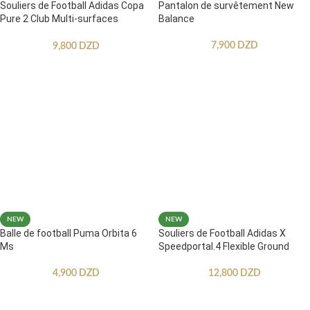
Souliers de Football Adidas Copa
Pantalon de survêtement New
Pure 2 Club Multi-surfaces
Balance
Enfants
7,900
DZD
9,800
DZD
NEW
NEW
Balle de football Puma Orbita 6
Souliers de Football Adidas X
Ms
Speedportal.4 Flexible Ground
4,900
DZD
12,800
DZD