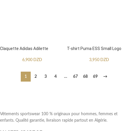
Claquette Adidas Adilette
T-shirt Puma ESS Small Logo
6,900
DZD
3,950
DZD
1
2
3
4
…
67
68
69
→
Vêtements sportswear 100 % originaux pour hommes, femmes et
enfants. Qualité garantie, livraison rapide partout en Algérie.