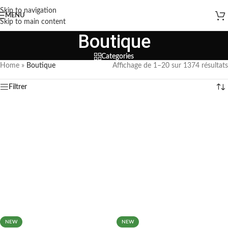
Skip to navigation
MENU
Skip to main content
Boutique
Categories
Home
»
Boutique
Affichage de 1–20 sur 1374 résultats
Filtrer
NEW
NEW