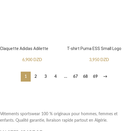
Claquette Adidas Adilette
T-shirt Puma ESS Small Logo
6,900
DZD
3,950
DZD
1
2
3
4
…
67
68
69
→
Vêtements sportswear 100 % originaux pour hommes, femmes et
enfants. Qualité garantie, livraison rapide partout en Algérie.