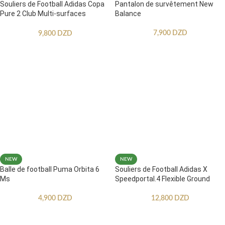
Souliers de Football Adidas Copa
Pantalon de survêtement New
Pure 2 Club Multi-surfaces
Balance
Enfants
7,900
DZD
9,800
DZD
NEW
NEW
Balle de football Puma Orbita 6
Souliers de Football Adidas X
Ms
Speedportal.4 Flexible Ground
4,900
DZD
12,800
DZD