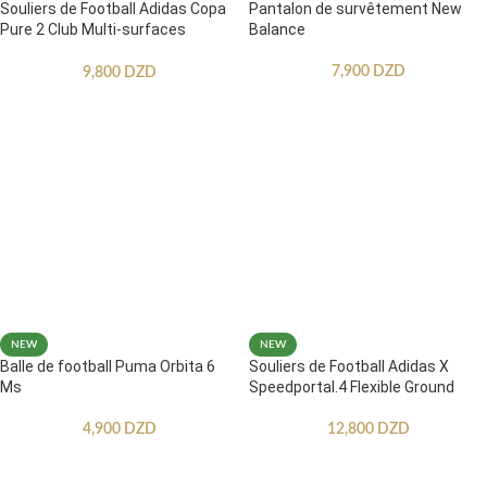
Souliers de Football Adidas Copa
Pantalon de survêtement New
Pure 2 Club Multi-surfaces
Balance
Enfants
7,900
DZD
9,800
DZD
NEW
NEW
Balle de football Puma Orbita 6
Souliers de Football Adidas X
Ms
Speedportal.4 Flexible Ground
4,900
DZD
12,800
DZD