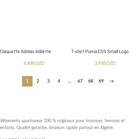
Claquette Adidas Adilette
T-shirt Puma ESS Small Logo
6,900
DZD
3,950
DZD
1
2
3
4
…
67
68
69
→
Vêtements sportswear 100 % originaux pour hommes, femmes et
enfants. Qualité garantie, livraison rapide partout en Algérie.