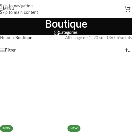
Skip to navigation
MENU
Skip to main content
Boutique
Categories
Home
»
Boutique
Affichage de 1–20 sur 1367 résultats
Filtrer
NEW
NEW