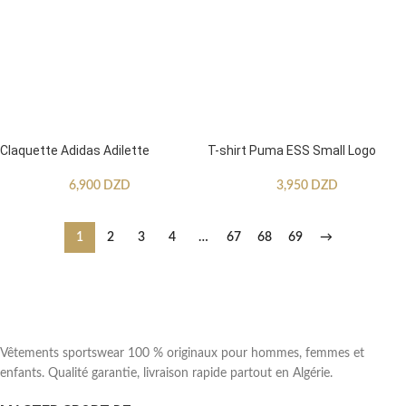
Claquette Adidas Adilette
T-shirt Puma ESS Small Logo
6,900
DZD
3,950
DZD
1
2
3
4
…
67
68
69
→
Vêtements sportswear 100 % originaux pour hommes, femmes et
enfants. Qualité garantie, livraison rapide partout en Algérie.