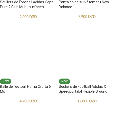
Souliers de Football Adidas Copa
Pantalon de survêtement New
Pure 2 Club Multi-surfaces
Balance
Enfants
7,900
DZD
9,800
DZD
NEW
NEW
Balle de football Puma Orbita 6
Souliers de Football Adidas X
Ms
Speedportal.4 Flexible Ground
4,900
DZD
12,800
DZD