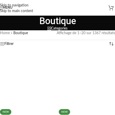
Skip to navigation
MENU
Skip to main content
Boutique
Categories
Home
»
Boutique
Affichage de 1–20 sur 1367 résultats
Filtrer
NEW
NEW