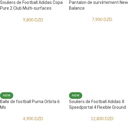
Souliers de Football Adidas Copa
Pantalon de survêtement New
Pure 2 Club Multi-surfaces
Balance
Enfants
7,900
DZD
9,800
DZD
NEW
NEW
Balle de football Puma Orbita 6
Souliers de Football Adidas X
Ms
Speedportal.4 Flexible Ground
4,900
DZD
12,800
DZD