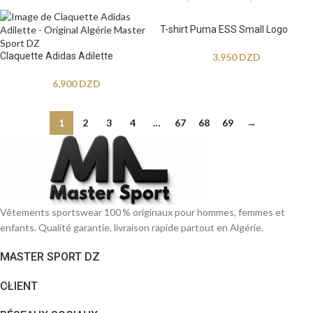
T-shirt Puma ESS Small Logo
Claquette Adidas Adilette
3,950
DZD
6,900
DZD
1
2
3
4
…
67
68
69
→
Vêtements sportswear 100 % originaux pour hommes, femmes et
enfants. Qualité garantie, livraison rapide partout en Algérie.
MASTER SPORT DZ
CLIENT