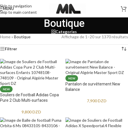
Skip to navigation
MENU
Skip to main content
Boutique
Categories
Home
»
Boutique
Affichage de 1–20 sur 1370 résultats
Filtrer
NEW
Pantalon de survêtement New
Balance
NEW
Souliers de Football Adidas Copa
Pure 2 Club Multi-surfaces
7,900
DZD
Enfants
9,800
DZD