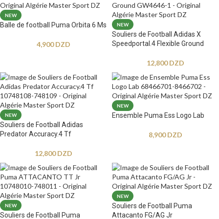
NEW
Balle de football Puma Orbita 6 Ms
NEW
Souliers de Football Adidas X
Speedportal.4 Flexible Ground
4,900
DZD
12,800
DZD
NEW
Ensemble Puma Ess Logo Lab
NEW
Souliers de Football Adidas
Predator Accuracy.4 Tf
8,900
DZD
12,800
DZD
NEW
Souliers de Football Puma
NEW
Souliers de Football Puma
Attacanto FG/AG Jr