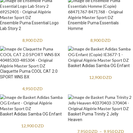
Ensemble Puma Essential Logo
Ensemble Puma Essentials
Lab Story 2
Homme
8,900
DZD
8,900
DZD
Basket Adidas Samba OG Enfant
Claquette Puma COOL CAT 2.0
SPORT WNS BX
12,900
DZD
4,950
DZD
Basket Adidas Samba OG Enfant
Basket Puma Trinity 2 Jelly
Heaven
12,900
DZD
7,950
DZD
–
9,950
DZD