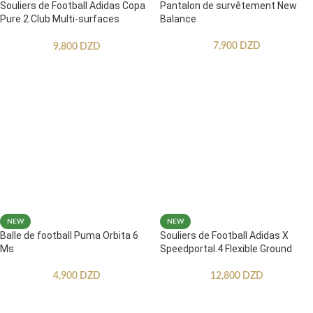
Souliers de Football Adidas Copa
Pantalon de survêtement New
Pure 2 Club Multi-surfaces
Balance
Enfants
7,900
DZD
9,800
DZD
NEW
NEW
Balle de football Puma Orbita 6
Souliers de Football Adidas X
Ms
Speedportal.4 Flexible Ground
4,900
DZD
12,800
DZD