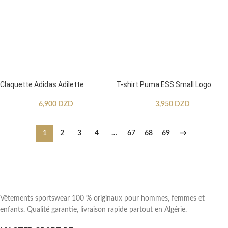
Claquette Adidas Adilette
T-shirt Puma ESS Small Logo
6,900
DZD
3,950
DZD
1
2
3
4
…
67
68
69
→
Vêtements sportswear 100 % originaux pour hommes, femmes et
enfants. Qualité garantie, livraison rapide partout en Algérie.