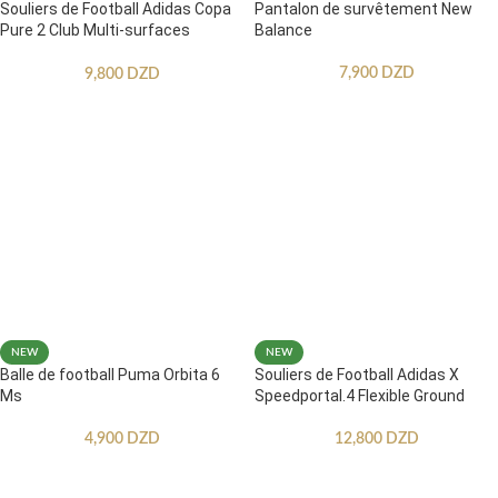
Souliers de Football Adidas Copa
Pantalon de survêtement New
Pure 2 Club Multi-surfaces
Balance
Enfants
7,900
DZD
9,800
DZD
NEW
NEW
Balle de football Puma Orbita 6
Souliers de Football Adidas X
Ms
Speedportal.4 Flexible Ground
4,900
DZD
12,800
DZD