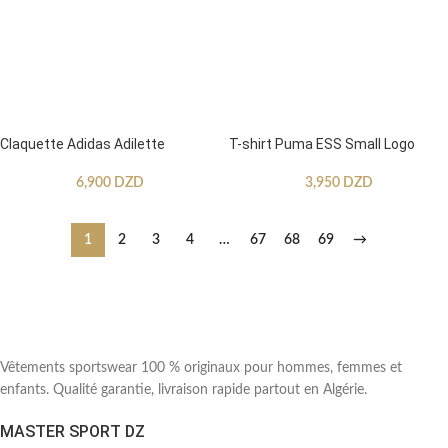
Claquette Adidas Adilette
T-shirt Puma ESS Small Logo
6,900
DZD
3,950
DZD
1
2
3
4
…
67
68
69
→
Vêtements sportswear 100 % originaux pour hommes, femmes et
enfants. Qualité garantie, livraison rapide partout en Algérie.
MASTER SPORT DZ