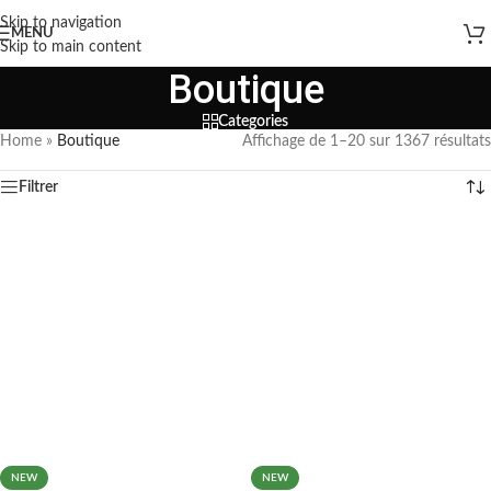
Skip to navigation
MENU
Skip to main content
Boutique
Categories
Home
»
Boutique
Affichage de 1–20 sur 1367 résultats
Filtrer
NEW
NEW