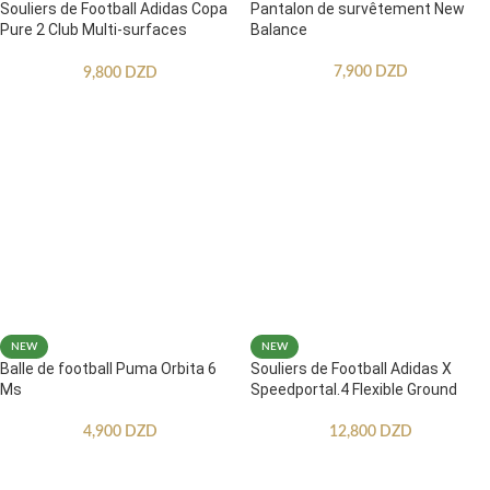
Souliers de Football Adidas Copa
Pantalon de survêtement New
Pure 2 Club Multi-surfaces
Balance
Enfants
7,900
DZD
9,800
DZD
NEW
NEW
Balle de football Puma Orbita 6
Souliers de Football Adidas X
Ms
Speedportal.4 Flexible Ground
4,900
DZD
12,800
DZD