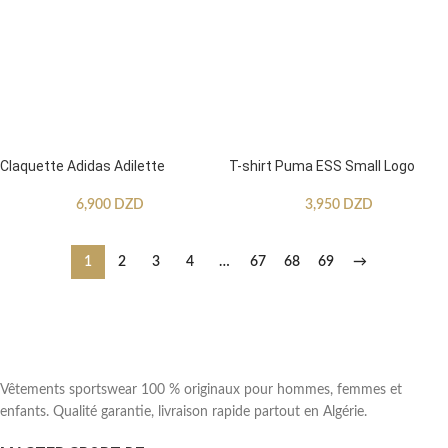
Claquette Adidas Adilette
T-shirt Puma ESS Small Logo
6,900
DZD
3,950
DZD
1
2
3
4
…
67
68
69
→
Vêtements sportswear 100 % originaux pour hommes, femmes et
enfants. Qualité garantie, livraison rapide partout en Algérie.