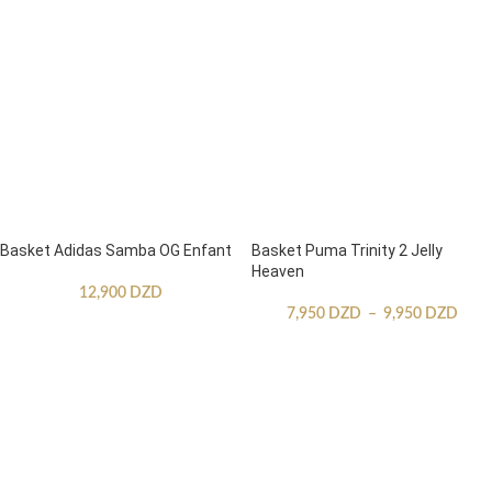
Basket Adidas Samba OG Enfant
Basket Puma Trinity 2 Jelly
Heaven
12,900
DZD
7,950
DZD
–
9,950
DZD
CHOIX DES OPTIONS
CHOIX DES OPTIONS