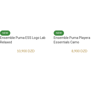
NEW
NEW
Ensemble Puma ESS Logo Lab
Ensemble Puma Playera
Relaxed
Essentials Camo
10,900
DZD
8,900
DZD
CHOIX DES OPTIONS
CHOIX DES OPTIONS