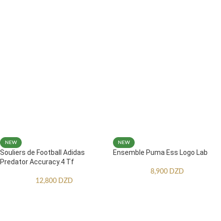
CHOIX DES OPTIONS
CHOIX DES OPTIONS
NEW
NEW
Souliers de Football Adidas
Ensemble Puma Ess Logo Lab
Predator Accuracy.4 Tf
8,900
DZD
12,800
DZD
CHOIX DES OPTIONS
CHOIX DES OPTIONS