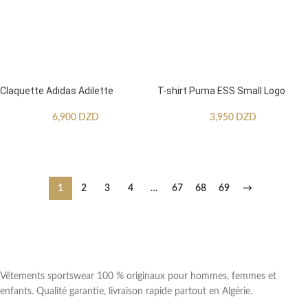
Claquette Adidas Adilette
T-shirt Puma ESS Small Logo
6,900
DZD
3,950
DZD
CHOIX DES OPTIONS
CHOIX DES OPTIONS
1
2
3
4
…
67
68
69
→
Vêtements sportswear 100 % originaux pour hommes, femmes et
enfants. Qualité garantie, livraison rapide partout en Algérie.