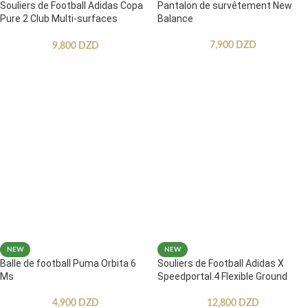
Souliers de Football Adidas Copa
Pantalon de survêtement New
Pure 2 Club Multi-surfaces
Balance
Enfants
7,900
DZD
9,800
DZD
CHOIX DES OPTIONS
CHOIX DES OPTIONS
NEW
NEW
Balle de football Puma Orbita 6
Souliers de Football Adidas X
Ms
Speedportal.4 Flexible Ground
4,900
DZD
12,800
DZD