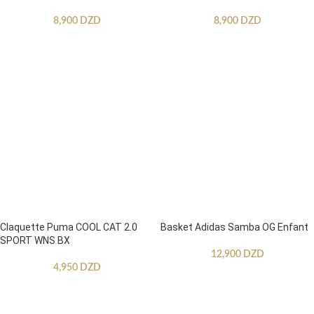
8,900
DZD
8,900
DZD
CHOIX DES OPTIONS
CHOIX DES OPTIONS
Claquette Puma COOL CAT 2.0
Basket Adidas Samba OG Enfant
SPORT WNS BX
12,900
DZD
4,950
DZD
CHOIX DES OPTIONS
CHOIX DES OPTIONS