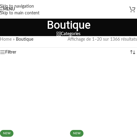
Skip to navigation
MENU
Skip to main content
Boutique
Categories
Home
»
Boutique
Affichage de 1–20 sur 1366 résultats
Filtrer
NEW
NEW