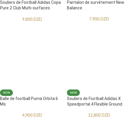
Souliers de Football Adidas Copa
Pantalon de survêtement New
Pure 2 Club Multi-surfaces
Balance
Enfants
7,900
DZD
9,800
DZD
NEW
NEW
Balle de football Puma Orbita 6
Souliers de Football Adidas X
Ms
Speedportal.4 Flexible Ground
4,900
DZD
12,800
DZD