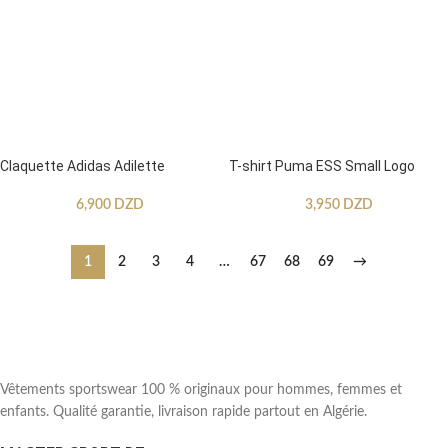
Claquette Adidas Adilette
T-shirt Puma ESS Small Logo
6,900
DZD
3,950
DZD
1
2
3
4
…
67
68
69
→
Vêtements sportswear 100 % originaux pour hommes, femmes et
enfants. Qualité garantie, livraison rapide partout en Algérie.