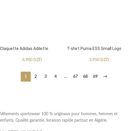
Claquette Adidas Adilette
T-shirt Puma ESS Small Logo
6,900
DZD
3,950
DZD
1
2
3
4
…
67
68
69
→
Vêtements sportswear 100 % originaux pour hommes, femmes et
enfants. Qualité garantie, livraison rapide partout en Algérie.