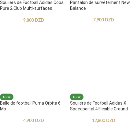
Souliers de Football Adidas Copa
Pantalon de survêtement New
Pure 2 Club Multi-surfaces
Balance
Enfants
7,900
DZD
9,800
DZD
NEW
NEW
Balle de football Puma Orbita 6
Souliers de Football Adidas X
Ms
Speedportal.4 Flexible Ground
4,900
DZD
12,800
DZD