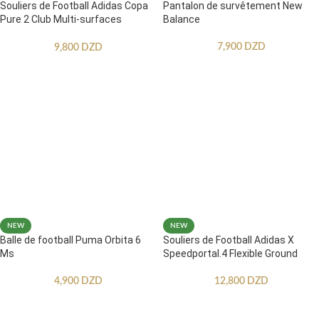
Souliers de Football Adidas Copa
Pantalon de survêtement New
Pure 2 Club Multi-surfaces
Balance
Enfants
7,900
DZD
9,800
DZD
NEW
NEW
Balle de football Puma Orbita 6
Souliers de Football Adidas X
Ms
Speedportal.4 Flexible Ground
4,900
DZD
12,800
DZD