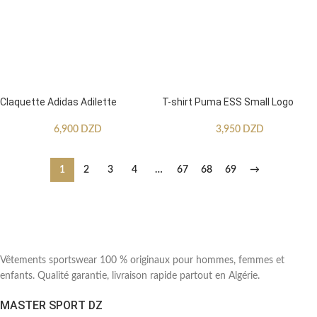
Claquette Adidas Adilette
T-shirt Puma ESS Small Logo
6,900
DZD
3,950
DZD
1
2
3
4
…
67
68
69
→
Vêtements sportswear 100 % originaux pour hommes, femmes et
enfants. Qualité garantie, livraison rapide partout en Algérie.
MASTER SPORT DZ