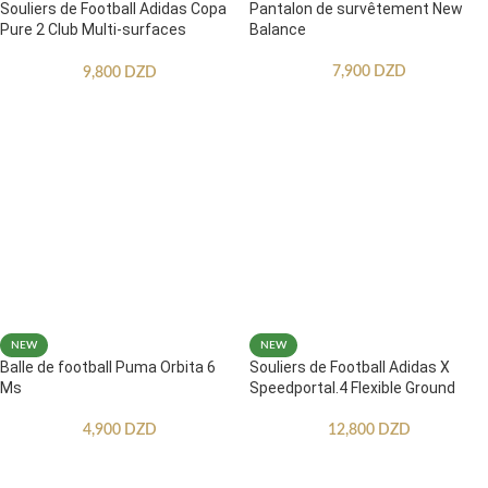
Souliers de Football Adidas Copa
Pantalon de survêtement New
Pure 2 Club Multi-surfaces
Balance
Enfants
7,900
DZD
9,800
DZD
NEW
NEW
Balle de football Puma Orbita 6
Souliers de Football Adidas X
Ms
Speedportal.4 Flexible Ground
4,900
DZD
12,800
DZD