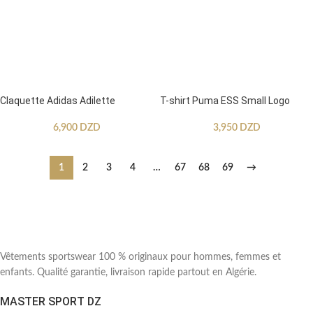
Claquette Adidas Adilette
T-shirt Puma ESS Small Logo
6,900
DZD
3,950
DZD
1
2
3
4
…
67
68
69
→
Vêtements sportswear 100 % originaux pour hommes, femmes et
enfants. Qualité garantie, livraison rapide partout en Algérie.
MASTER SPORT DZ