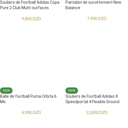
Souliers de Football Adidas Copa
Pantalon de survêtement New
Pure 2 Club Multi-surfaces
Balance
Enfants
7,900
DZD
9,800
DZD
NEW
NEW
Balle de football Puma Orbita 6
Souliers de Football Adidas X
Ms
Speedportal.4 Flexible Ground
4,900
DZD
12,800
DZD