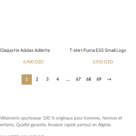
Claquette Adidas Adilette
T-shirt Puma ESS Small Logo
6,900
DZD
3,950
DZD
1
2
3
4
…
67
68
69
→
Vêtements sportswear 100 % originaux pour hommes, femmes et
enfants. Qualité garantie, livraison rapide partout en Algérie.