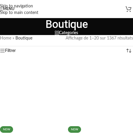
Skip to navigation
MENU
Skip to main content
Boutique
Categories
Home
»
Boutique
Affichage de 1–20 sur 1367 résultats
Filtrer
NEW
NEW