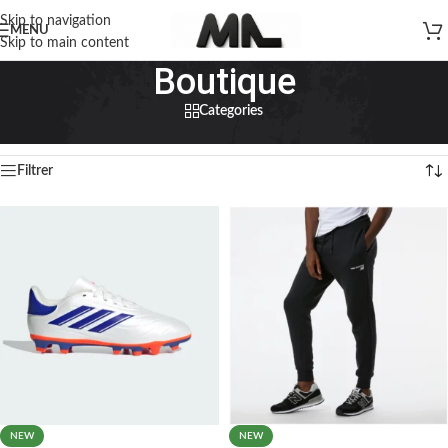
Skip to navigation
MENU
Skip to main content
Boutique
Categories
Home
»
Boutique
Affichage de 1–20 sur 1374 résultats
Filtrer
NEW
NEW