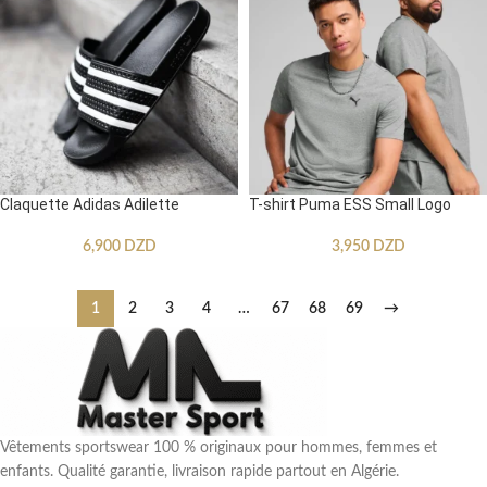
Claquette Adidas Adilette
T-shirt Puma ESS Small Logo
6,900
DZD
3,950
DZD
1
2
3
4
…
67
68
69
→
Vêtements sportswear 100 % originaux pour hommes, femmes et
enfants. Qualité garantie, livraison rapide partout en Algérie.